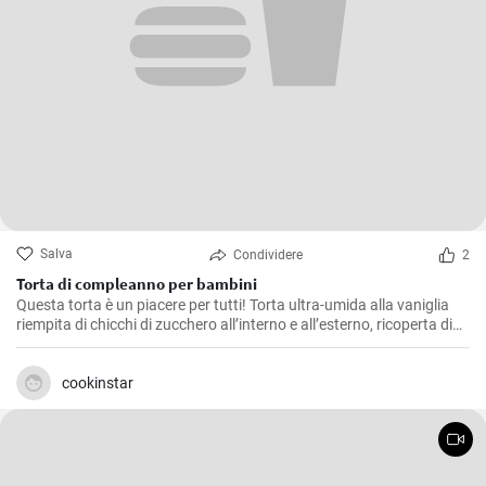
Salva
Condividere
2
Torta di compleanno per bambini
Questa torta è un piacere per tutti! Torta ultra-umida alla vaniglia
riempita di chicchi di zucchero all’interno e all’esterno, ricoperta di
crema cremosa al burro di meringa italiana e condita con una
morbida ganache rosa.
cookinstar