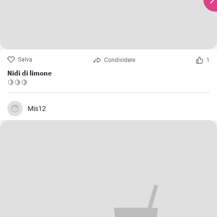
Salva
Condividere
1
Nidi di limone
🍋🍋🍋
Mis12