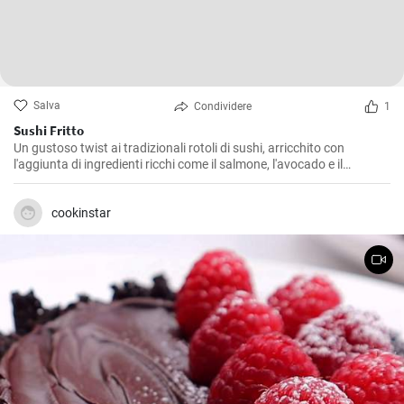
Salva
Condividere
1
Sushi Fritto
Un gustoso twist ai tradizionali rotoli di sushi, arricchito con
l'aggiunta di ingredienti ricchi come il salmone, l'avocado e il
formaggio. La frittura dona al piatto un retrogusto croccante e
delizioso che ne farà innamorare tutti.
cookinstar