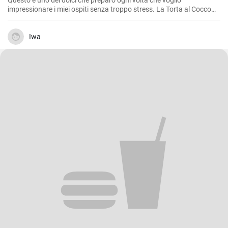
Questo è uno dei dolci che preparo ogni volta che voglio
impressionare i miei ospiti senza troppo stress. La Torta al Cocco
Morbida è un dolce dal sapore esotico e dalla consistenza soffice
che caterisce agli amanti del cocco in modo eccezionale. La sua
bellezza sta nella sua semplicità e in un gusto autentico di cocco
Iwa
che è diventato un vero e proprio inno a questo frutto. Io la adoro e
sono sicuro che anche tu, una volta provata, non potrai più farne a
meno.