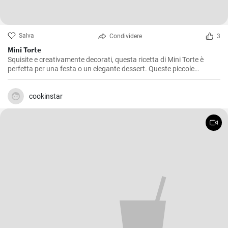
Salva
Condividere
3
Mini Torte
Squisite e creativamente decorati, questa ricetta di Mini Torte è
perfetta per una festa o un elegante dessert. Queste piccole
sorprese sono sicuramente un piacere per gli occhi e un paradiso
per il palato!
cookinstar