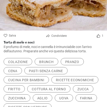
Salva
Condividere
1
Torta di mele e noci
Il profumo di mele, noci e cannella è irrinunciabile con l'arrivo
dell'autunno. Preparate anche voi questa deliziosa torta.
COLAZIONE
BRUNCH
PRANZO
CENA
PASTI SENZA CARNE
CUCINA PER BAMBINI
RICETTE ECONOMICHE
FRITTO
COTTURA AL FORNO
ZUCCA
ZUCCHINA
AGLIO
UOVA
FARINA