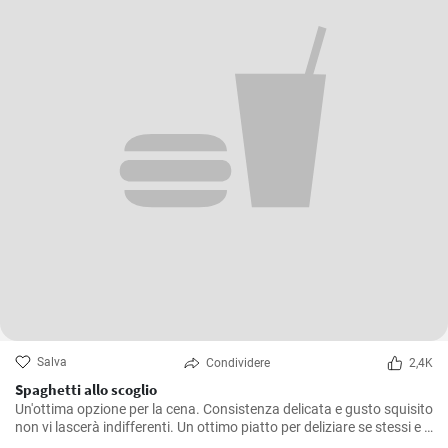
Salva
Condividere
2,4K
Spaghetti allo scoglio
Un'ottima opzione per la cena. Consistenza delicata e gusto squisito
non vi lascerà indifferenti. Un ottimo piatto per deliziare se stessi e i
propri cari. La ricetta per fare gli spaghetti è semplice e accessibile a