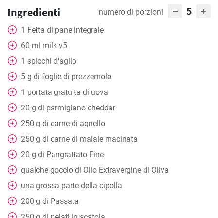
5
Ingredienti
numero di porzioni
1
Fetta
di pane integrale
60
ml
milk v5
1
spicchi d'aglio
5
g
di foglie di prezzemolo
1
portata gratuita di uova
20
g
di parmigiano cheddar
250
g
di carne di agnello
250
g
di carne di maiale macinata
20
g
di Pangrattato Fine
qualche goccio di Olio Extravergine di Oliva
una grossa parte della cipolla
200
g
di Passata
250
g
di pelati in scatola