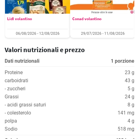
Lidl volantino
Conad volantino
06/08/2026 - 12/08/2026
29/07/2026 - 11/08/2026
Valori nutrizionali e prezzo
Dati nutrizionali
1 porzione
Proteine
23 g
carboidrati
43 g
- zuccheri
5 g
Grassi
24 g
- acidi grassi saturi
8 g
- colesterolo
141 mg
polpa
4 g
Sodio
518 mg