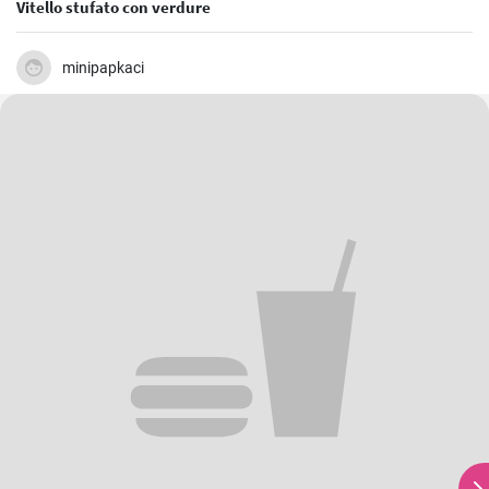
Vitello stufato con verdure
minipapkaci