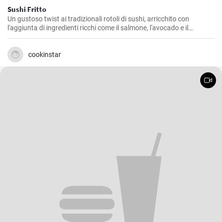
Sushi Fritto
Un gustoso twist ai tradizionali rotoli di sushi, arricchito con
l'aggiunta di ingredienti ricchi come il salmone, l'avocado e il
formaggio. La frittura dona al piatto un retrogusto croccante e
delizioso che ne farà innamorare tutti.
cookinstar