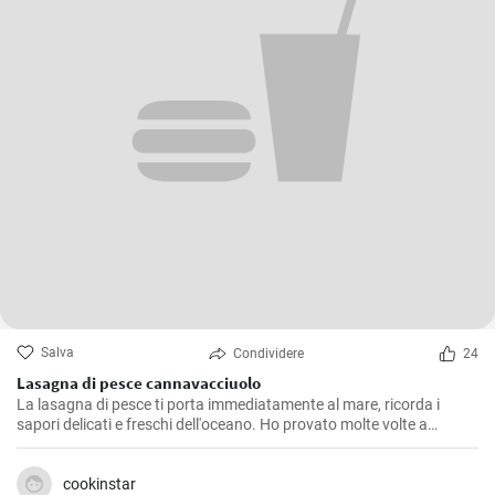
Salva
Condividere
24
Lasagna di pesce cannavacciuolo
La lasagna di pesce ti porta immediatamente al mare, ricorda i
sapori delicati e freschi dell'oceano. Ho provato molte volte a
replicare il piatto come il famoso chef Cannavacciuolo, e dopo tanti
tentativi sono riuscito a ottenere un risultato che, modestamente, è
abbastanza sorprendente. La ricetta richiede tempo ed è piuttosto
cookinstar