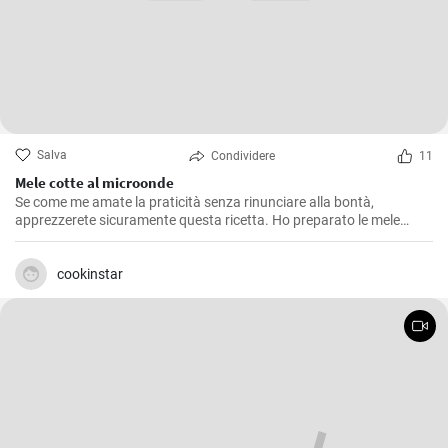
Salva
Condividere
11
Mele cotte al microonde
Se come me amate la praticità senza rinunciare alla bontà,
apprezzerete sicuramente questa ricetta. Ho preparato le mele
cotte al microonde più volte, soprattutto nelle mattine d'inverno
quando il freddo si fa sentire e ho bisogno di una colazione calda e
nutriente. Questa ricetta risulta anche un'ottima soluzione per chi
cookinstar
vuole concedersi un dessert dolce ed equilibrato senza appesantirsi.
E' una ricetta semplice e veloce, perfetta quando si ha poco tempo
ma si vuole qualcosa di buono.