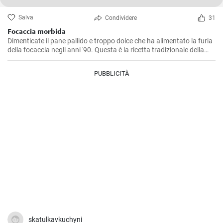
Salva
Condividere
31
Focaccia morbida
Dimenticate il pane pallido e troppo dolce che ha alimentato la furia
della focaccia negli anni '90. Questa è la ricetta tradizionale della
focaccia italiana: incredibilmente morbida e soffice all'interno,
croccante all'esterno!
PUBBLICITÀ
skatulkavkuchyni