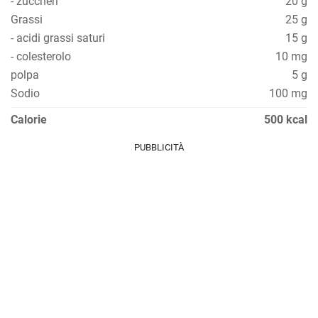
- zuccheri
20 g
Grassi
25 g
- acidi grassi saturi
15 g
- colesterolo
10 mg
polpa
5 g
Sodio
100 mg
Calorie
500 kcal
PUBBLICITÀ