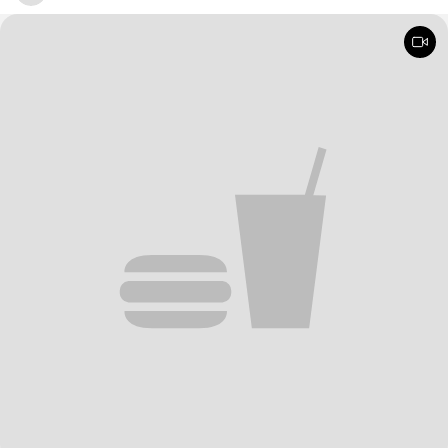
laboriosa ma ne vale assolutamente la pena. Il trucco è dedicarsi a
ogni singolo passaggio con la massima attenzione e amore
possibile.