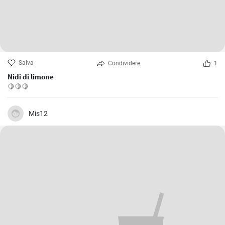
Salva
Condividere
1
Nidi di limone
🍋🍋🍋
Mis12