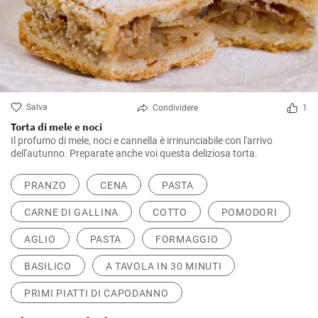
Salva
Condividere
1
Torta di mele e noci
Il profumo di mele, noci e cannella è irrinunciabile con l'arrivo
dell'autunno. Preparate anche voi questa deliziosa torta.
PRANZO
CENA
PASTA
CARNE DI GALLINA
COTTO
POMODORI
AGLIO
PASTA
FORMAGGIO
BASILICO
A TAVOLA IN 30 MINUTI
PRIMI PIATTI DI CAPODANNO