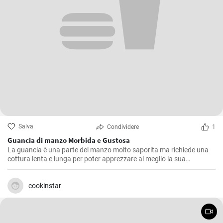
Salva
Condividere
1
Guancia di manzo Morbida e Gustosa
La guancia è una parte del manzo molto saporita ma richiede una
cottura lenta e lunga per poter apprezzare al meglio la sua
consistenza morbida e il suo sapore pieno. Questa ricetta è stata
ripetuta molte volte nella mia cucina, affinando ogni volta piccoli
dettagli fino a raggiungere quello che, secondo me, è il giusto
cookinstar
equilibrio di sapori.