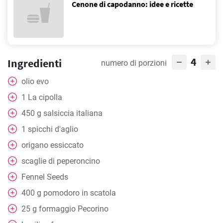
Cenone di capodanno: idee e ricette
4
Ingredienti
numero di porzioni
olio evo
1
La cipolla
450
g
salsiccia italiana
1
spicchi d'aglio
origano essiccato
scaglie di peperoncino
Fennel Seeds
400
g
pomodoro in scatola
25
g
formaggio Pecorino