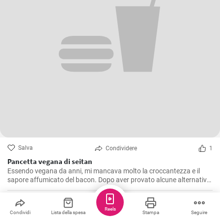
Salva
Condividere
1
Pancetta vegana di seitan
Essendo vegana da anni, mi mancava molto la croccantezza e il
sapore affumicato del bacon. Dopo aver provato alcune alternative
a base vegetale che non mi soddisfacevano pienamente, ho deciso
di creare il mio bacon vegano. Dopo innumerevoli esperimenti e
modifiche, sono orgogliosa di condividere questa ricetta con tutti: il
cookinstar
Reels
Condividi
Lista della spesa
Stampa
Seguire
bacon vegano è delizioso!