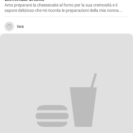
Amo preparare la cheesecake al forno per la sua cremosità e il
sapore delizioso che mi ricorda le preparazioni della mia nonna.
Questa ricetta me l'ha insegnata lei ed è un dolce che non manca
mai durante le nostre feste di famiglia. L'equilibrio tra la base di
biscotti e il ripieno di formaggio è semplicemente perfetto!
Iwa