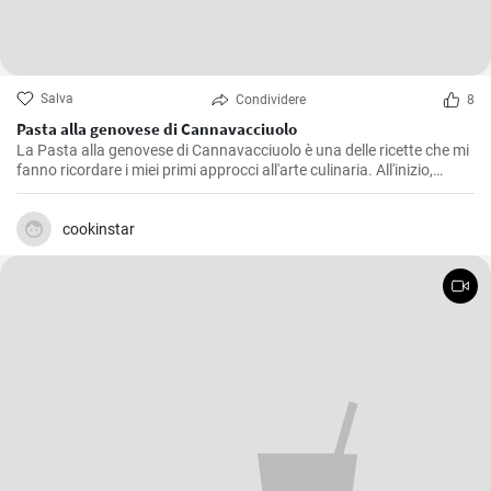
Salva
Condividere
8
Pasta alla genovese di Cannavacciuolo
La Pasta alla genovese di Cannavacciuolo è una delle ricette che mi
fanno ricordare i miei primi approcci all'arte culinaria. All'inizio,
l'attenzione ai dettagli sembrava mettermi a dura prova. Tuttavia,
con il passare del tempo e un po' di pratica, ho scoperto che il vero
intento era svelare l'essenza autentica di ogni ingrediente. E' un
cookinstar
sugo gustoso e sapido che chiede tempo e dedizione, proprio come
la città da cui prende il nome.