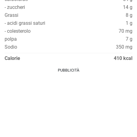
- zuccheri
14 g
Grassi
8 g
- acidi grassi saturi
1 g
- colesterolo
70 mg
polpa
7 g
Sodio
350 mg
Calorie
410 kcal
PUBBLICITÀ