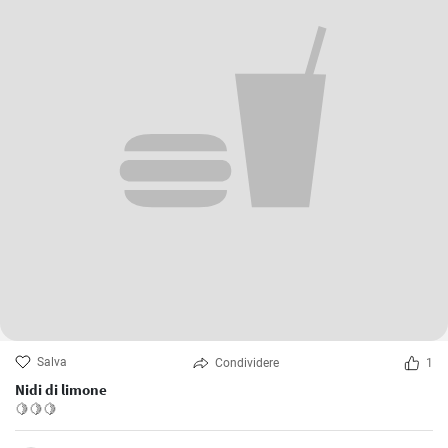
Salva
Condividere
1
Nidi di limone
🍋🍋🍋