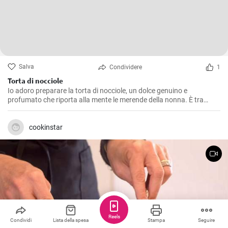
Salva
Condividere
1
Torta di nocciole
Io adoro preparare la torta di nocciole, un dolce genuino e
profumato che riporta alla mente le merende della nonna. È tra
l'altro una ricetta molto semplice da realizzare, ma che regala grandi
soddisfazioni in termini di gusto. La nocciola ne è la protagonista
indiscussa, regalando un’aroma intenso e una piacevole
cookinstar
croccantezza.
Reels
Condividi
Lista della spesa
Stampa
Seguire