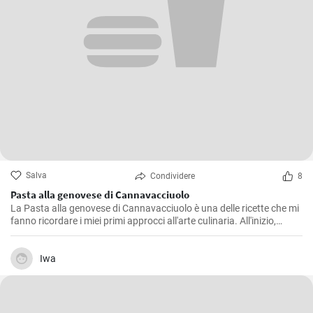
Salva
Condividere
8
Pasta alla genovese di Cannavacciuolo
La Pasta alla genovese di Cannavacciuolo è una delle ricette che mi
fanno ricordare i miei primi approcci all'arte culinaria. All'inizio,
l'attenzione ai dettagli sembrava mettermi a dura prova. Tuttavia,
con il passare del tempo e un po' di pratica, ho scoperto che il vero
intento era svelare l'essenza autentica di ogni ingrediente. E' un
Iwa
sugo gustoso e sapido che chiede tempo e dedizione, proprio come
la città da cui prende il nome.