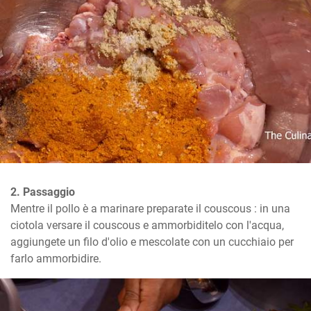
2. Passaggio
Mentre il pollo è a marinare preparate il couscous : in una 
ciotola versare il couscous e ammorbiditelo con l'acqua, 
aggiungete un filo d'olio e mescolate con un cucchiaio per 
farlo ammorbidire.