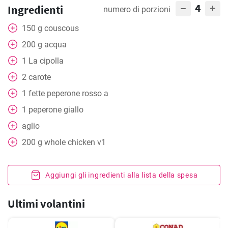
4
Ingredienti
numero di porzioni
150
g
couscous
200
g
acqua
1
La cipolla
2
carote
1
fette
peperone rosso a
1
peperone giallo
aglio
200
g
whole chicken v1
Aggiungi gli ingredienti alla lista della spesa
Ultimi volantini