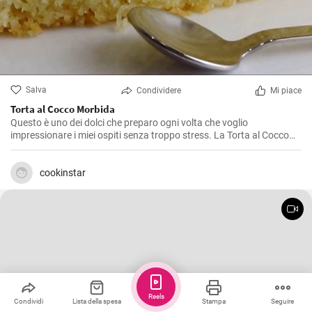
Salva
Condividere
Mi piace
Torta al Cocco Morbida
Questo è uno dei dolci che preparo ogni volta che voglio
impressionare i miei ospiti senza troppo stress. La Torta al Cocco
Morbida è un dolce dal sapore esotico e dalla consistenza soffice
che caterisce agli amanti del cocco in modo eccezionale. La sua
bellezza sta nella sua semplicità e in un gusto autentico di cocco
cookinstar
che è diventato un vero e proprio inno a questo frutto. Io la adoro e
sono sicuro che anche tu, una volta provata, non potrai più farne a
meno.
Reels
Condividi
Lista della spesa
Stampa
Seguire