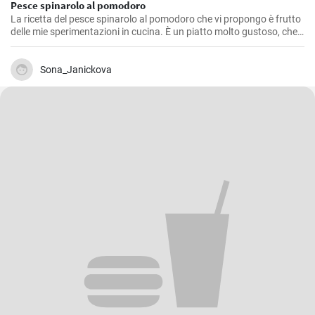
Pesce spinarolo al pomodoro
La ricetta del pesce spinarolo al pomodoro che vi propongo è frutto
delle mie sperimentazioni in cucina. È un piatto molto gustoso, che
ho affinato nel tempo, cercando il giusto equilibrio tra il sapore del
pesce e quello del pomodoro. Da buon amante della cucina di mare,
ritengo che vale la pena provare a prepararlo.
Sona_Janickova