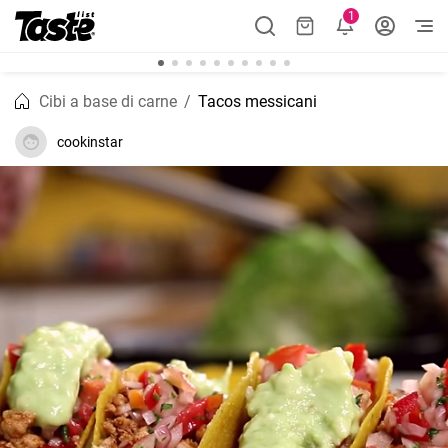
1
Cibi a base di carne
Tacos messicani
cookinstar