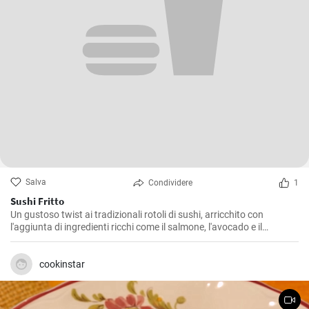
Salva
Condividere
1
Sushi Fritto
Un gustoso twist ai tradizionali rotoli di sushi, arricchito con
l'aggiunta di ingredienti ricchi come il salmone, l'avocado e il
formaggio. La frittura dona al piatto un retrogusto croccante e
delizioso che ne farà innamorare tutti.
cookinstar