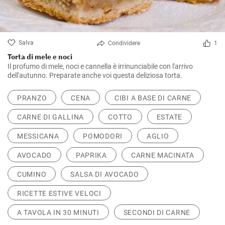
Salva
Condividere
1
Torta di mele e noci
Il profumo di mele, noci e cannella è irrinunciabile con l'arrivo
dell'autunno. Preparate anche voi questa deliziosa torta.
PRANZO
CENA
CIBI A BASE DI CARNE
CARNE DI GALLINA
COTTO
ESTATE
MESSICANA
POMODORI
AGLIO
AVOCADO
PAPRIKA
CARNE MACINATA
CUMINO
SALSA DI AVOCADO
RICETTE ESTIVE VELOCI
A TAVOLA IN 30 MINUTI
SECONDI DI CARNE