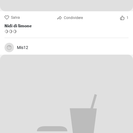
Salva
Condividere
1
Nidi di limone
🍋🍋🍋
Mis12