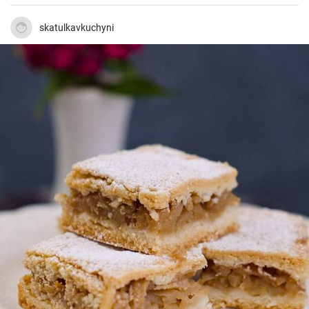
gustosa.
skatulkavkuchyni