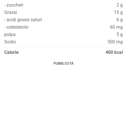
- zuccheri
2 g
Grassi
15 g
- acidi grassi saturi
6 g
- colesterolo
60 mg
polpa
5 g
Sodio
500 mg
Calorie
400 kcal
PUBBLICITÀ