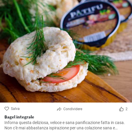
Salva
Condividere
2
Bagel integrale
Inforna questa deliziosa, veloce e sana panificazione fatta in casa.
Non c'è mai abbastanza ispirazione per una colazione sana e