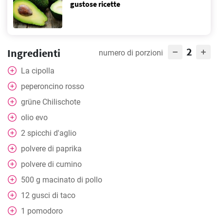
gustose ricette
2
Ingredienti
numero di porzioni
La cipolla
peperoncino rosso
grüne Chilischote
olio evo
2
spicchi d'aglio
polvere di paprika
polvere di cumino
500
g
macinato di pollo
12
gusci di taco
1
pomodoro