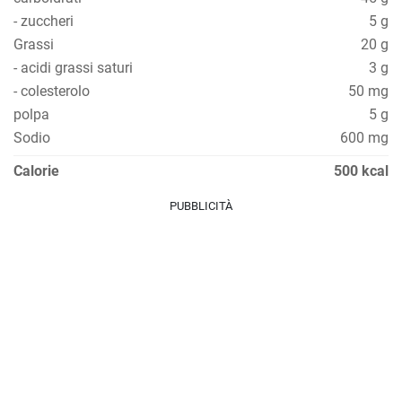
- zuccheri
5 g
Grassi
20 g
- acidi grassi saturi
3 g
- colesterolo
50 mg
polpa
5 g
Sodio
600 mg
Calorie
500 kcal
PUBBLICITÀ