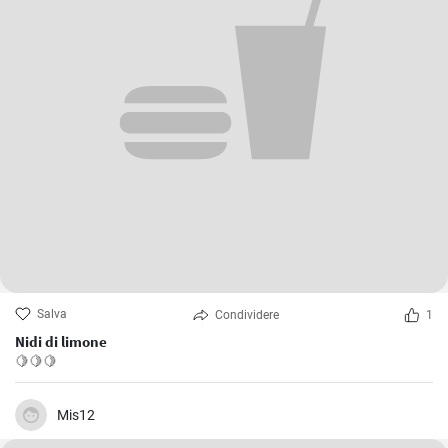
Salva
Condividere
1
Nidi di limone
🍋🍋🍋
Mis12