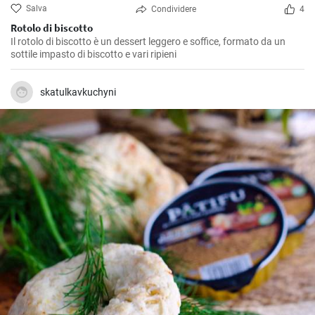
Salva
Condividere
4
Rotolo di biscotto
Il rotolo di biscotto è un dessert leggero e soffice, formato da un
sottile impasto di biscotto e vari ripieni
skatulkavkuchyni