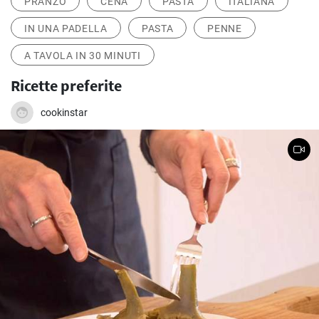
PRANZO
CENA
PASTA
ITALIANA
IN UNA PADELLA
PASTA
PENNE
A TAVOLA IN 30 MINUTI
Ricette preferite
cookinstar