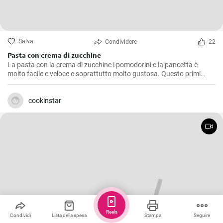
Salva
Condividere
22
Pasta con crema di zucchine
La pasta con la crema di zucchine i pomodorini e la pancetta è
molto facile e veloce e soprattutto molto gustosa. Questo primi
piatto è tanto cremoso grazie alla crema di zucchine, “fresco” grazie
ai pomodorini e croccante vista l'aggiunta della pancetta.
cookinstar
Reels
Condividi
Lista della spesa
Stampa
Seguire