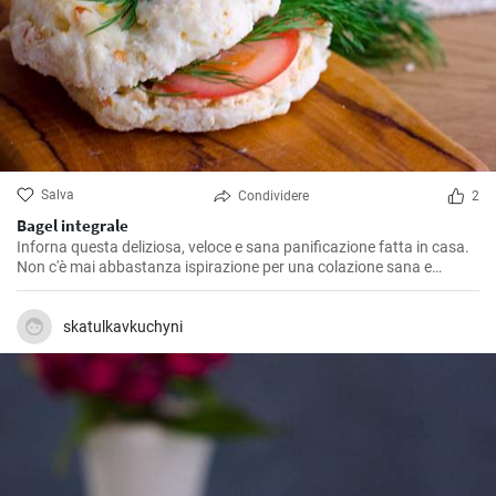
Salva
Condividere
2
Bagel integrale
Inforna questa deliziosa, veloce e sana panificazione fatta in casa.
Non c'è mai abbastanza ispirazione per una colazione sana e
gustosa.
skatulkavkuchyni