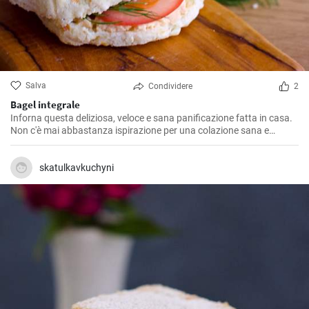
Salva
Condividere
2
Bagel integrale
Inforna questa deliziosa, veloce e sana panificazione fatta in casa.
Non c'è mai abbastanza ispirazione per una colazione sana e
gustosa.
skatulkavkuchyni