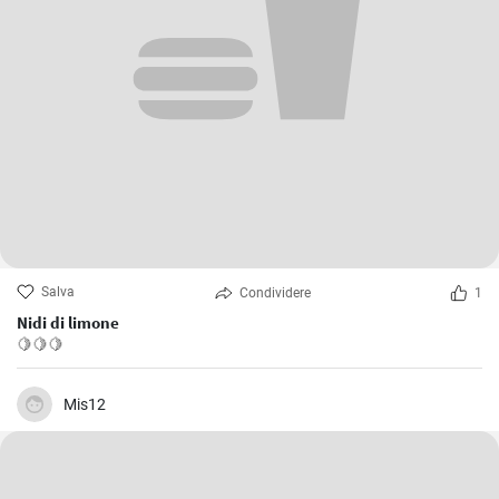
Salva
Condividere
1
Nidi di limone
🍋🍋🍋
Mis12