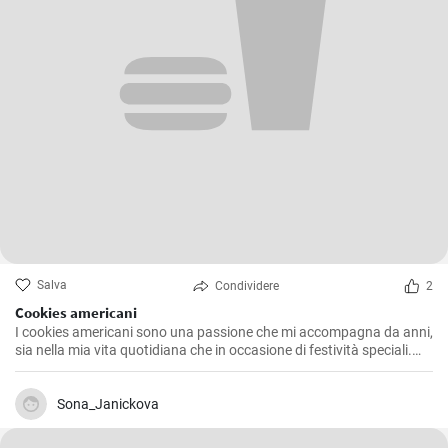
Salva
Condividere
2
Cookies americani
I cookies americani sono una passione che mi accompagna da anni,
sia nella mia vita quotidiana che in occasione di festività speciali.
Questa ricetta che voglio condividere con voi è l'espressione di
numerosi esperimenti in cucina, alla ricerca della consistenza e del
sapore perfetti. Dopo aver provato diverse varianti, ho deciso di
Sona_Janickova
offrire la mia versione che combina l'esclusiva morbidezza interna e
l'inebriante croccantezza esterna che distinguono questi iconici