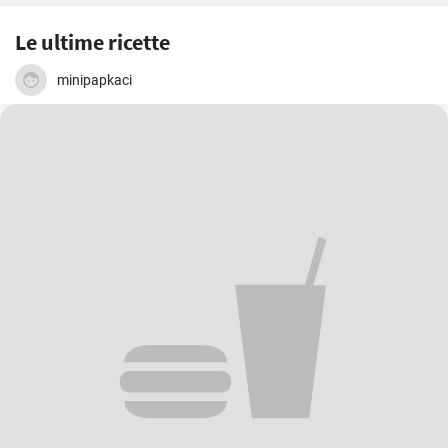
Le ultime ricette
minipapkaci