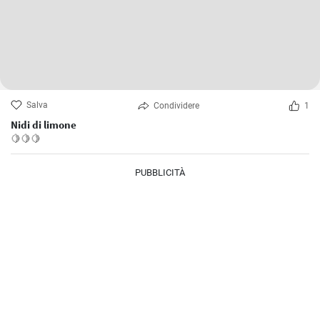
Salva
Condividere
1
Nidi di limone
🍋🍋🍋
PUBBLICITÀ