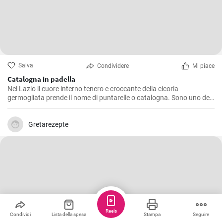
Salva
Condividere
Mi piace
Catalogna in padella
Nel Lazio il cuore interno tenero e croccante della cicoria
germogliata prende il nome di puntarelle o catalogna. Sono uno dei
maggiori piaceri della cucina romana in primavera. Prova la ricetta
per cucinare la catalogna in padella!
Gretarezepte
Reels
Condividi
Lista della spesa
Stampa
Seguire