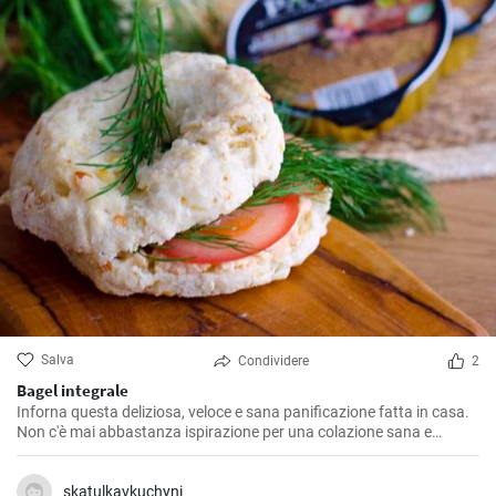
Salva
Condividere
2
Bagel integrale
Inforna questa deliziosa, veloce e sana panificazione fatta in casa.
Non c'è mai abbastanza ispirazione per una colazione sana e
gustosa.
skatulkavkuchyni