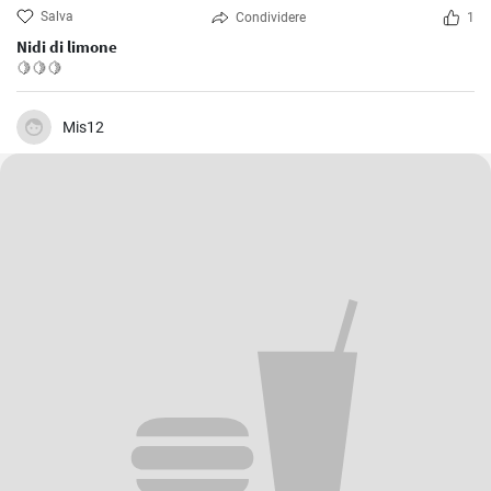
Salva
Condividere
1
Nidi di limone
🍋🍋🍋
Mis12