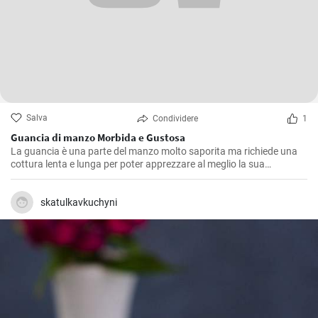
Salva
Condividere
1
Guancia di manzo Morbida e Gustosa
La guancia è una parte del manzo molto saporita ma richiede una
cottura lenta e lunga per poter apprezzare al meglio la sua
consistenza morbida e il suo sapore pieno. Questa ricetta è stata
ripetuta molte volte nella mia cucina, affinando ogni volta piccoli
dettagli fino a raggiungere quello che, secondo me, è il giusto
skatulkavkuchyni
equilibrio di sapori.