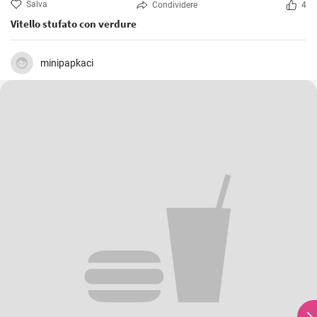
Salva
Condividere
4
Vitello stufato con verdure
minipapkaci