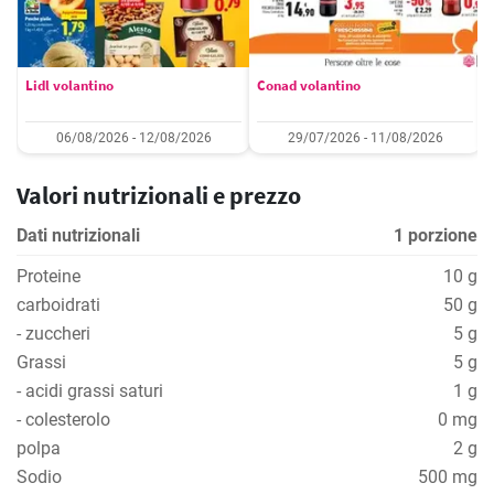
Lidl volantino
Conad volantino
06/08/2026 - 12/08/2026
29/07/2026 - 11/08/2026
Valori nutrizionali e prezzo
Dati nutrizionali
1 porzione
Proteine
10 g
carboidrati
50 g
- zuccheri
5 g
Grassi
5 g
- acidi grassi saturi
1 g
- colesterolo
0 mg
polpa
2 g
Sodio
500 mg