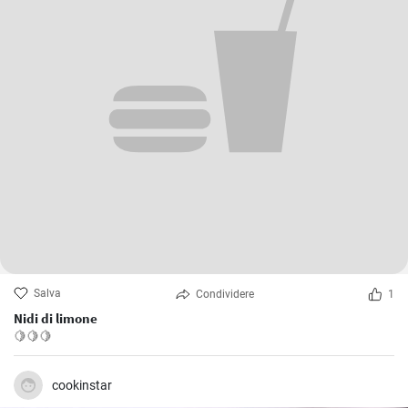
Salva
Condividere
1
Nidi di limone
🍋🍋🍋
cookinstar